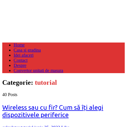
Home
Casa si gradina
Idei afaceri
Contact
Despre
Convertor unitati de masura
Categorie:
tutorial
40 Posts
Wireless sau cu fir? Cum să îți alegi
dispozitivele periferice