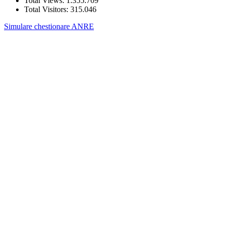
Total Views:
1.355.709
Total Visitors:
315.046
Simulare chestionare ANRE