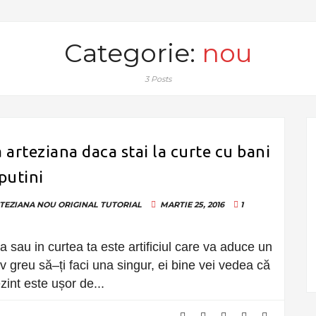
Categorie:
nou
3 Posts
 arteziana daca stai la curte cu bani
putini
TEZIANA
NOU
ORIGINAL
TUTORIAL
MARTIE 25, 2016
1
sau in curtea ta este artificiul care va aduce un
v greu să–ți faci una singur, ei bine vei vedea că
int este ușor de...