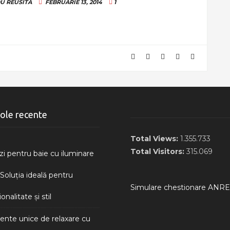
U
REUSITA
FEBRUARIE 13, 2014
1
cole recente
Total Views:
1.355.733
Total Visitors:
315.069
zi pentru baie cu iluminare
Soluția ideală pentru
Simulare chestionare ANRE
onalitate și stil
te unice de relaxare cu