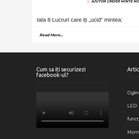
AJUTOR
CREIER
MINTE
NO
Iata 8 Lucruri care iți „ucid” mintea:
Read More...
Cum sa iti securizezi
Arti
facebook-ul?
Oglin
LED: 
funcți
Momen