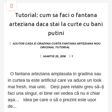
Tutorial: cum sa faci o fantana
arteziana daca stai la curte cu bani
putini
AJUTOR
CASA SI GRADINA
CURTE
FANTANA ARTEZIANA
NOU
ORIGINAL
TUTORIAL
MARTIE 25, 2016
1
O fantana arteziana amplasata in gradina sau
in curtea ta este artificiul care va aduce un look
mai fresh, mai unic. Deși pare relativ greu să–ți
faci una singur, ei bine vei vedea că nu e chiar
așa… Idea pe care o să o prezint este ușor
de...