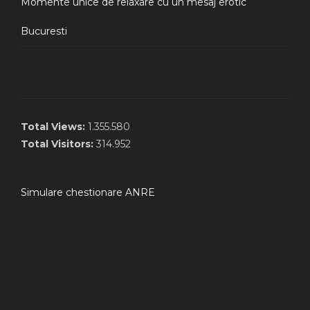
Momente unice de relaxare cu un mesaj erotic
Bucuresti
Total Views:
1.355.580
Total Visitors:
314.952
Simulare chestionare ANRE