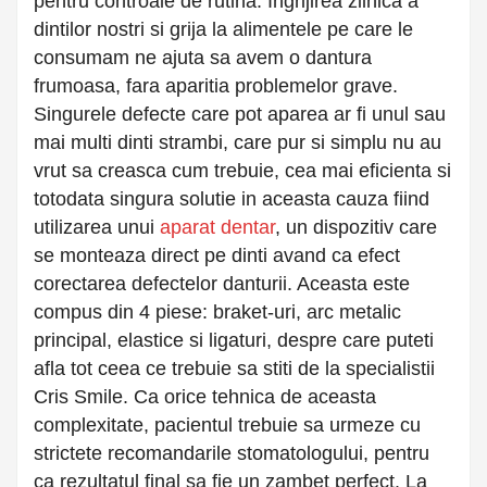
pentru controale de rutina. Ingrijirea zilnica a
dintilor nostri si grija la alimentele pe care le
consumam ne ajuta sa avem o dantura
frumoasa, fara aparitia problemelor grave.
Singurele defecte care pot aparea ar fi unul sau
mai multi dinti strambi, care pur si simplu nu au
vrut sa creasca cum trebuie, cea mai eficienta si
totodata singura solutie in aceasta cauza fiind
utilizarea unui
aparat dentar
, un dispozitiv care
se monteaza direct pe dinti avand ca efect
corectarea defectelor danturii. Aceasta este
compus din 4 piese: braket-uri, arc metalic
principal, elastice si ligaturi, despre care puteti
afla tot ceea ce trebuie sa stiti de la specialistii
Cris Smile. Ca orice tehnica de aceasta
complexitate, pacientul trebuie sa urmeze cu
strictete recomandarile stomatologului, pentru
ca rezultatul final sa fie un zambet perfect. La