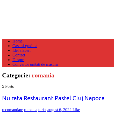
Home
Casa si gradina
Idei afaceri
Contact
Despre
Convertor unitati de masura
Categorie:
romania
5 Posts
Nu rata Restaurant Pastel Cluj Napoca
recomandare
romania
turist
august 6, 2022
Like