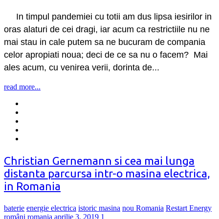
In timpul pandemiei cu totii am dus lipsa iesirilor in
oras alaturi de cei dragi, iar acum ca restrictiile nu ne
mai stau in cale putem sa ne bucuram de compania
celor apropiati noua; deci de ce sa nu o facem? Mai
ales acum, cu venirea verii, dorinta de...
read more...
Christian Gernemann si cea mai lunga
distanta parcursa intr-o masina electrica,
in Romania
baterie
energie electrica
istoric masina
nou Romania
Restart Energy
români
romania
aprilie 3, 2019
1