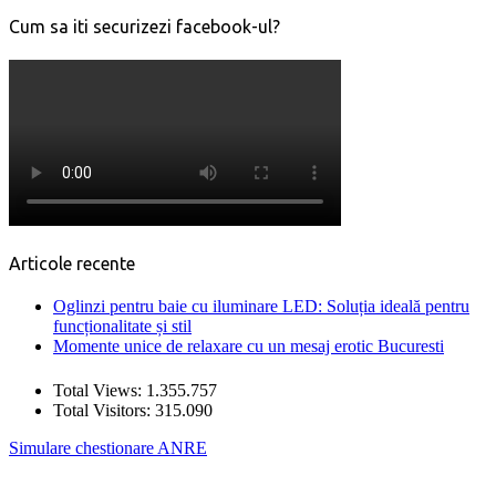
Cum sa iti securizezi facebook-ul?
Articole recente
Oglinzi pentru baie cu iluminare LED: Soluția ideală pentru
funcționalitate și stil
Momente unice de relaxare cu un mesaj erotic Bucuresti
Total Views:
1.355.757
Total Visitors:
315.090
Simulare chestionare ANRE