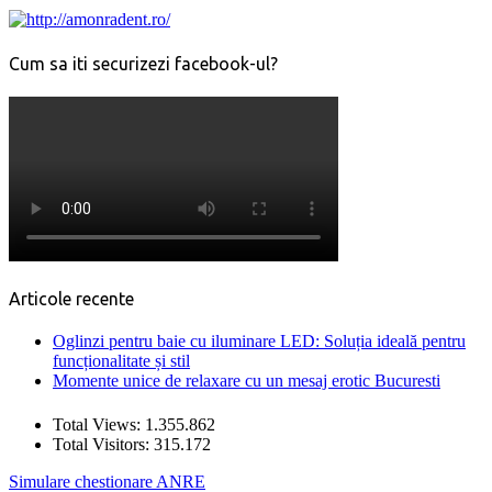
Cum sa iti securizezi facebook-ul?
Articole recente
Oglinzi pentru baie cu iluminare LED: Soluția ideală pentru
funcționalitate și stil
Momente unice de relaxare cu un mesaj erotic Bucuresti
Total Views:
1.355.862
Total Visitors:
315.172
Simulare chestionare ANRE