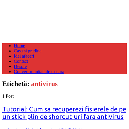
Home
Casa si gradina
Idei afaceri
Contact
Despre
Convertor unitati de masura
Etichetă:
antivirus
1 Post
Tutorial: Cum sa recuperezi fisierele de pe
un stick plin de shorcut-uri fara antivirus