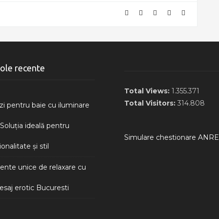
cole recente
Total Views:
1.355.371
Total Visitors:
314.808
zi pentru baie cu iluminare
Soluția ideală pentru
Simulare chestionare ANRE
onalitate și stil
te unice de relaxare cu
saj erotic Bucuresti