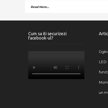
Read More...
Cum sa iti securizezi
Arti
facebook-ul?
Oglin
LED: 
funcți
Momen
un me