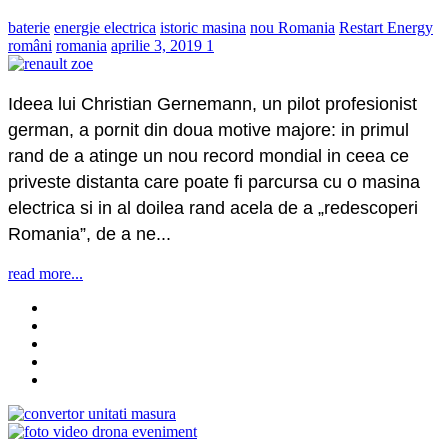
baterie
energie electrica
istoric masina
nou Romania
Restart Energy
români
romania
aprilie 3, 2019
1
Ideea lui Christian Gernemann, un pilot profesionist
german, a pornit din doua motive majore: in primul
rand de a atinge un nou record mondial in ceea ce
priveste distanta care poate fi parcursa cu o masina
electrica si in al doilea rand acela de a „redescoperi
Romania”, de a ne...
read more...