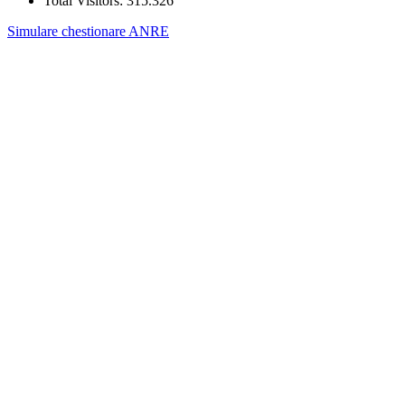
Total Visitors:
315.326
Simulare chestionare ANRE