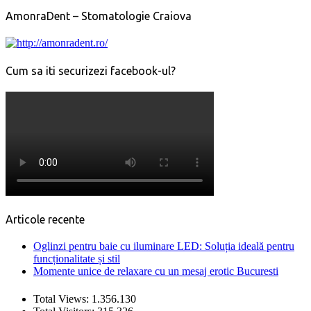
AmonraDent – Stomatologie Craiova
Cum sa iti securizezi facebook-ul?
Articole recente
Oglinzi pentru baie cu iluminare LED: Soluția ideală pentru
funcționalitate și stil
Momente unice de relaxare cu un mesaj erotic Bucuresti
Total Views:
1.356.130