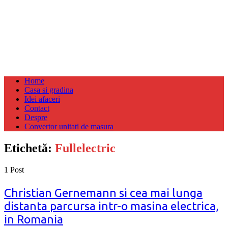
Home
Casa si gradina
Idei afaceri
Contact
Despre
Convertor unitati de masura
Etichetă:
Fullelectric
1 Post
Christian Gernemann si cea mai lunga
distanta parcursa intr-o masina electrica,
in Romania