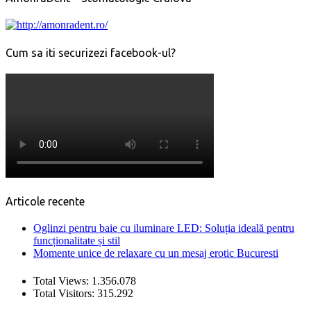
Cum sa iti securizezi facebook-ul?
Articole recente
Oglinzi pentru baie cu iluminare LED: Soluția ideală pentru
funcționalitate și stil
Momente unice de relaxare cu un mesaj erotic Bucuresti
Total Views:
1.356.078
Total Visitors:
315.292