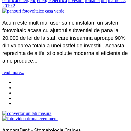
certificat energetic
energie electrica
investitii
romania
util
martie 27,
2019
2
Acum este mult mai usor sa ne instalam un sistem
fotovoltaic acasa cu ajutorul subventiei de pana la
20.000 de lei de la stat, care inseamna aproape 90%
din valoarea totala a unei astfel de investitii. Aceasta
reprezinta de altfel si o solutie moderna si eficienta de
a ne produce...
read more...
AmonraDent – Stomatologie Craiova