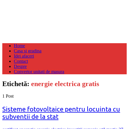
Home
Casa si gradina
Idei afaceri
Contact
Despre
Convertor unitati de masura
Etichetă:
energie electrica gratis
1 Post
Sisteme fotovoltaice pentru locuinta cu
subventii de la stat