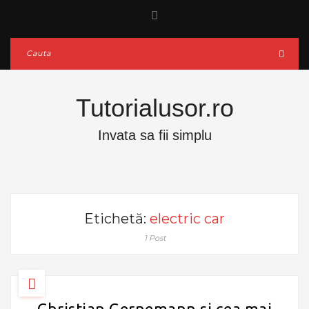
Tutorialusor.ro
Invata sa fii simplu
Etichetă:
electric car
1 Post
Christian Gernemann si cea mai