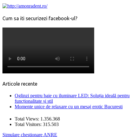
Cum sa iti securizezi facebook-ul?
Articole recente
Oglinzi pentru baie cu iluminare LED: Soluția ideală pentru
funcționalitate și stil
Momente unice de relaxare cu un mesaj erotic Bucuresti
Total Views:
1.356.368
Total Visitors:
315.503
Simulare chestionare ANRE