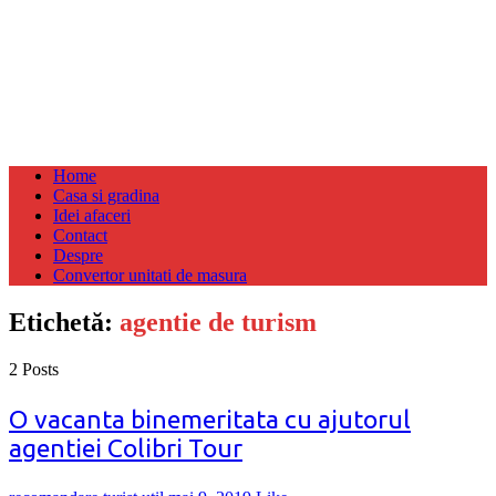
Home
Casa si gradina
Idei afaceri
Contact
Despre
Convertor unitati de masura
Etichetă:
agentie de turism
2 Posts
O vacanta binemeritata cu ajutorul
agentiei Colibri Tour