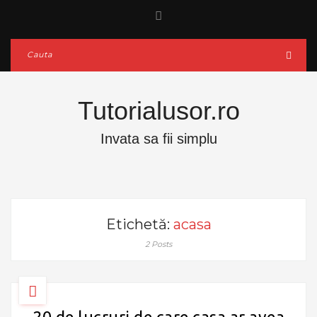
Tutorialusor.ro
Invata sa fii simplu
Etichetă:
acasa
2 Posts
20 de lucruri de care casa ar avea