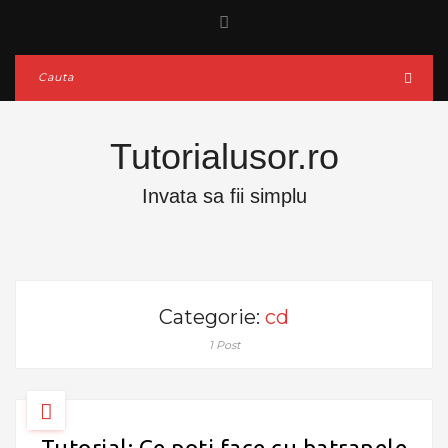
Tutorialusor.ro
Invata sa fii simplu
Categorie:
cd
1 Post
Tutorial: Ce poti face cu batranele