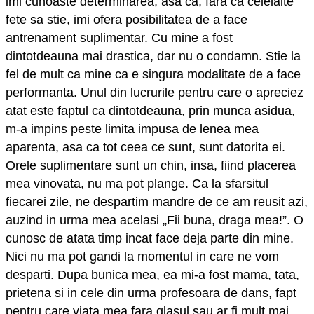
imi cunoaste determinarea, asa ca, fara ca celelalte
fete sa stie, imi ofera posibilitatea de a face
antrenament suplimentar. Cu mine a fost
dintotdeauna mai drastica, dar nu o condamn. Stie la
fel de mult ca mine ca e singura modalitate de a face
performanta. Unul din lucrurile pentru care o apreciez
atat este faptul ca dintotdeauna, prin munca asidua,
m-a impins peste limita impusa de lenea mea
aparenta, asa ca tot ceea ce sunt, sunt datorita ei.
Orele suplimentare sunt un chin, insa, fiind placerea
mea vinovata, nu ma pot plange. Ca la sfarsitul
fiecarei zile, ne despartim mandre de ce am reusit azi,
auzind in urma mea acelasi „Fii buna, draga mea!”. O
cunosc de atata timp incat face deja parte din mine.
Nici nu ma pot gandi la momentul in care ne vom
desparti. Dupa bunica mea, ea mi-a fost mama, tata,
prietena si in cele din urma profesoara de dans, fapt
pentru care viata mea fara glasul sau ar fi mult mai