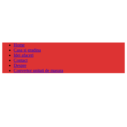
Home
Casa si gradina
Idei afaceri
Contact
Despre
Convertor unitati de masura