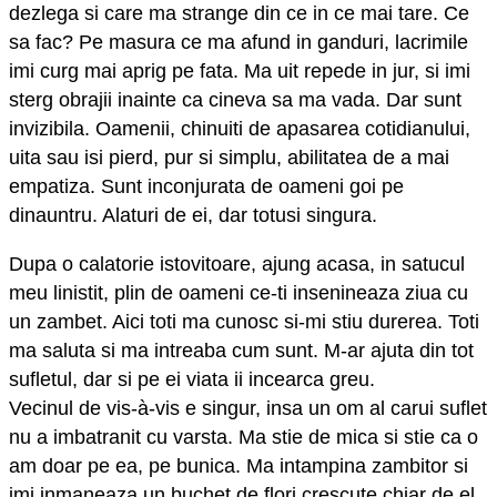
dezlega si care ma strange din ce in ce mai tare. Ce
sa fac? Pe masura ce ma afund in ganduri, lacrimile
imi curg mai aprig pe fata. Ma uit repede in jur, si imi
sterg obrajii inainte ca cineva sa ma vada. Dar sunt
invizibila. Oamenii, chinuiti de apasarea cotidianului,
uita sau isi pierd, pur si simplu, abilitatea de a mai
empatiza. Sunt inconjurata de oameni goi pe
dinauntru. Alaturi de ei, dar totusi singura.
Dupa o calatorie istovitoare, ajung acasa, in satucul
meu linistit, plin de oameni ce-ti insenineaza ziua cu
un zambet. Aici toti ma cunosc si-mi stiu durerea. Toti
ma saluta si ma intreaba cum sunt. M-ar ajuta din tot
sufletul, dar si pe ei viata ii incearca greu.
Vecinul de vis-à-vis e singur, insa un om al carui suflet
nu a imbatranit cu varsta. Ma stie de mica si stie ca o
am doar pe ea, pe bunica. Ma intampina zambitor si
imi inmaneaza un buchet de flori crescute chiar de el.