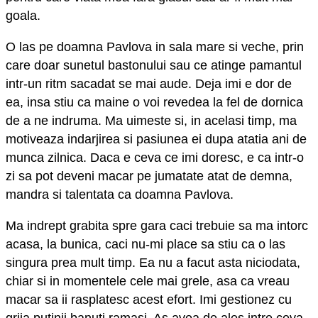
goala.
O las pe doamna Pavlova in sala mare si veche, prin
care doar sunetul bastonului sau ce atinge pamantul
intr-un ritm sacadat se mai aude. Deja imi e dor de
ea, insa stiu ca maine o voi revedea la fel de dornica
de a ne indruma. Ma uimeste si, in acelasi timp, ma
motiveaza indarjirea si pasiunea ei dupa atatia ani de
munca zilnica. Daca e ceva ce imi doresc, e ca intr-o
zi sa pot deveni macar pe jumatate atat de demna,
mandra si talentata ca doamna Pavlova.
Ma indrept grabita spre gara caci trebuie sa ma intorc
acasa, la bunica, caci nu-mi place sa stiu ca o las
singura prea mult timp. Ea nu a facut asta niciodata,
chiar si in momentele cele mai grele, asa ca vreau
macar sa ii rasplatesc acest efort. Imi gestionez cu