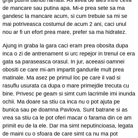
grija putinii banuti ramasi. As avea de ales intre ceva
de mancare sau putina apa. Mi-e prea sete sa ma
gandesc la mancare acum, si cum trebuie sa mi se
mai potriveasca costumul de acum 2 ani, caci unul
nou ar fi un efort prea mare, prefer sa ma hidratez.
Ajung in graba la gara caci eram prea obosita dupa
inca o zi de antrenament si urc repejor in trenul ce era
gata sa paraseasca orasul. In jur, aceeasi oamnei
obositi ce care mi-am impartit gandurile mult prea
matinale. Ma asez pe primul loc pe care il vad si
rasuflu usurata ca dupa o mare primejdie trecuta cu
bine. Privesc pe geam si simt cum lacrimile imi inunda
ochii. Ma doare sa stiu ca inca nu o pot ajuta pe
bunica sau pe doamna Pavlova. Sunt batrane si as
vrea sa stiu ca le pot oferi macar o farama din ce am
primit eu de la ele. Dar ma simt neputincioasa, legata
de maini cu o sfoara de care simt ca nu ma pot