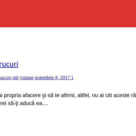
rucuri
succes
util
viziune
noiembrie 8, 2017
1
propria afacere şi să te afirmi, altfel, nu ai citi aceste râ
ei să-ţi aducă ea....