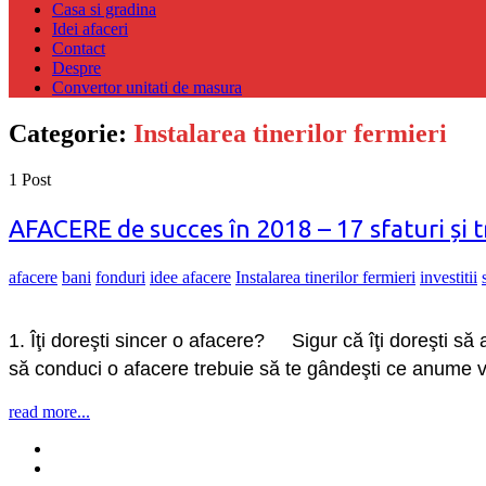
Casa si gradina
Idei afaceri
Contact
Despre
Convertor unitati de masura
Categorie:
Instalarea tinerilor fermieri
1 Post
AFACERE de succes în 2018 – 17 sfaturi și t
afacere
bani
fonduri
idee afacere
Instalarea tinerilor fermieri
investitii
1. Îţi doreşti sincer o afacere? Sigur că îţi doreşti să ai 
să conduci o afacere trebuie să te gândeşti ce anume vr
read more...