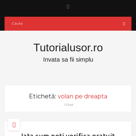
Tutorialusor.ro
Invata sa fii simplu
Etichetă:
volan pe dreapta
1 Post
Iata cum poti verifica gratuit