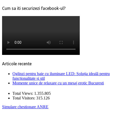
Cum sa iti securizezi facebook-ul?
Articole recente
Oglinzi pentru baie cu iluminare LED: Soluția ideală pentru
funcționalitate și stil
Momente unice de relaxare cu un mesaj erotic Bucuresti
Total Views:
1.355.805
Total Visitors:
315.126
Simulare chestionare ANRE