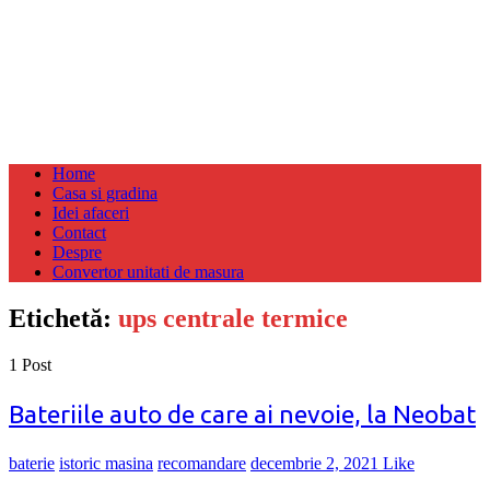
Home
Casa si gradina
Idei afaceri
Contact
Despre
Convertor unitati de masura
Etichetă:
ups centrale termice
1 Post
Bateriile auto de care ai nevoie, la Neobat
baterie
istoric masina
recomandare
decembrie 2, 2021
Like