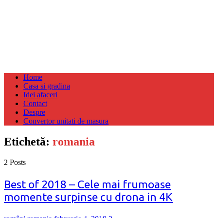
Home
Casa si gradina
Idei afaceri
Contact
Despre
Convertor unitati de masura
Etichetă:
romania
2 Posts
Best of 2018 – Cele mai frumoase
momente surpinse cu drona in 4K