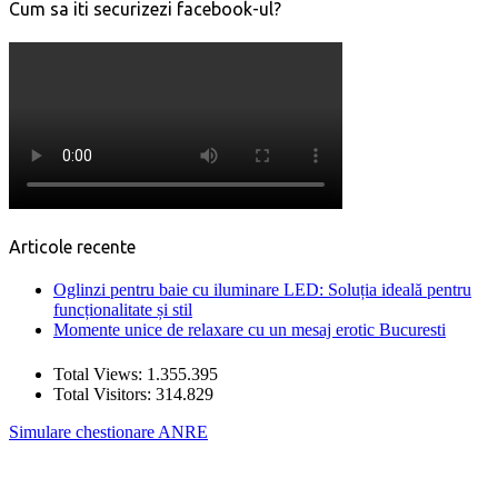
Cum sa iti securizezi facebook-ul?
Articole recente
Oglinzi pentru baie cu iluminare LED: Soluția ideală pentru
funcționalitate și stil
Momente unice de relaxare cu un mesaj erotic Bucuresti
Total Views:
1.355.395
Total Visitors:
314.829
Simulare chestionare ANRE