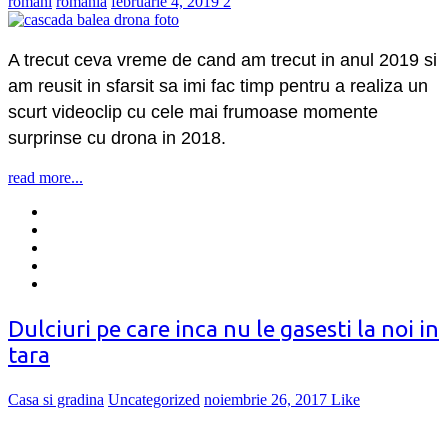
români
romania
februarie 4, 2019
2
A trecut ceva vreme de cand am trecut in anul 2019 si
am reusit in sfarsit sa imi fac timp pentru a realiza un
scurt videoclip cu cele mai frumoase momente
surprinse cu drona in 2018.
read more...
Dulciuri pe care inca nu le gasesti la noi in
tara
Casa si gradina
Uncategorized
noiembrie 26, 2017
Like