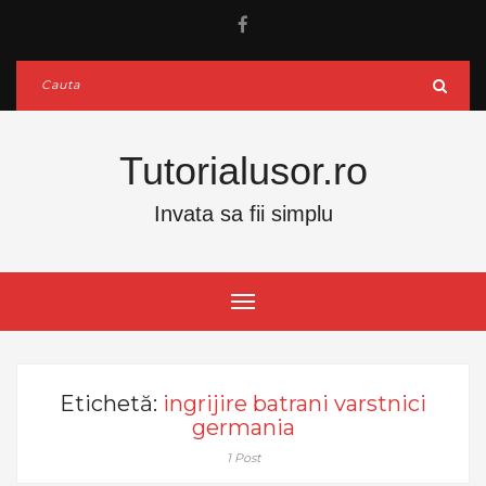
Tutorialusor.ro
Invata sa fii simplu
Etichetă:
ingrijire batrani varstnici
germania
1 Post