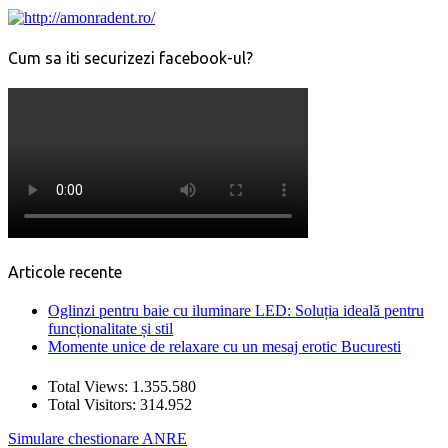
Cum sa iti securizezi facebook-ul?
Articole recente
Oglinzi pentru baie cu iluminare LED: Soluția ideală pentru
funcționalitate și stil
Momente unice de relaxare cu un mesaj erotic Bucuresti
Total Views:
1.355.580
Total Visitors:
314.952
Simulare chestionare ANRE