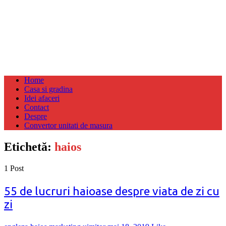
Home
Casa si gradina
Idei afaceri
Contact
Despre
Convertor unitati de masura
Etichetă:
haios
1 Post
55 de lucruri haioase despre viata de zi cu
zi