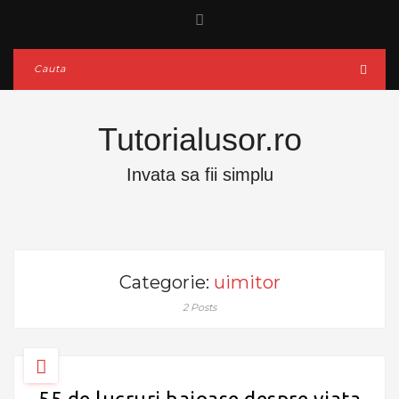
Tutorialusor.ro
Invata sa fii simplu
Categorie:
uimitor
2 Posts
55 de lucruri haioase despre viata