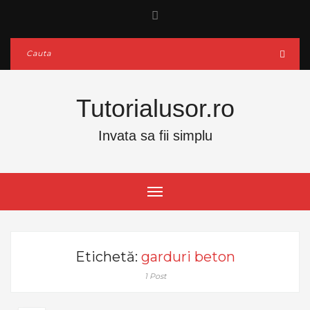
Tutorialusor.ro
Invata sa fii simplu
Etichetă:
garduri beton
1 Post