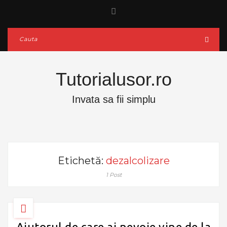
Tutorialusor.ro
Invata sa fii simplu
Etichetă:
dezalcolizare
1 Post
Ajutorul de care ai nevoie vine de la