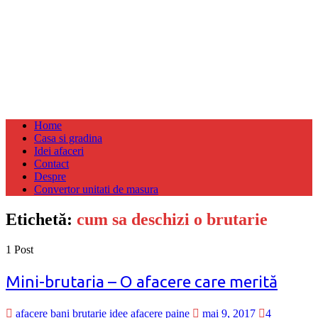
Home
Casa si gradina
Idei afaceri
Contact
Despre
Convertor unitati de masura
Etichetă:
cum sa deschizi o brutarie
1 Post
Mini-brutaria – O afacere care merită
afacere
bani
brutarie
idee afacere
paine
mai 9, 2017
4