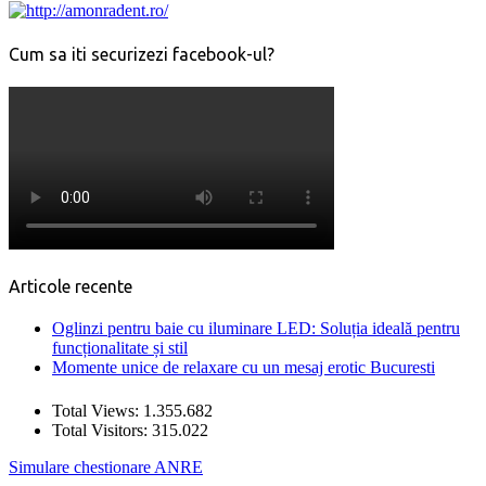
Cum sa iti securizezi facebook-ul?
Articole recente
Oglinzi pentru baie cu iluminare LED: Soluția ideală pentru
funcționalitate și stil
Momente unice de relaxare cu un mesaj erotic Bucuresti
Total Views:
1.355.682
Total Visitors:
315.022
Simulare chestionare ANRE