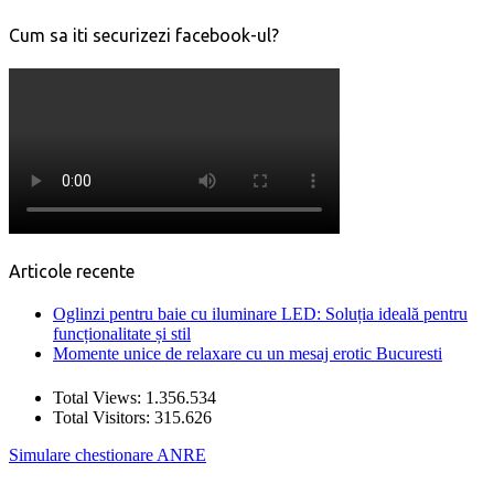
Cum sa iti securizezi facebook-ul?
Articole recente
Oglinzi pentru baie cu iluminare LED: Soluția ideală pentru
funcționalitate și stil
Momente unice de relaxare cu un mesaj erotic Bucuresti
Total Views:
1.356.534
Total Visitors:
315.626
Simulare chestionare ANRE