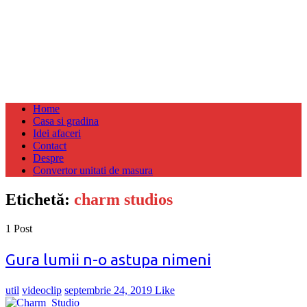
Home
Casa si gradina
Idei afaceri
Contact
Despre
Convertor unitati de masura
Etichetă:
charm studios
1 Post
Gura lumii n-o astupa nimeni
util
videoclip
septembrie 24, 2019
Like