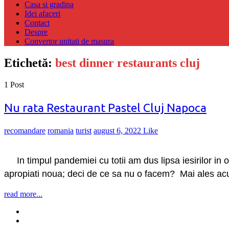
Casa si gradina
Idei afaceri
Contact
Despre
Convertor unitati de masura
Etichetă:
best dinner restaurants cluj
1 Post
Nu rata Restaurant Pastel Cluj Napoca
recomandare
romania
turist
august 6, 2022
Like
In timpul pandemiei cu totii am dus lipsa iesirilor in o
apropiati noua; deci de ce sa nu o facem? Mai ales acum
read more...