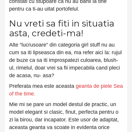
constati cu stupoare ca nu au banii la tine
pentru ca ti-au uitat portofelul.
Nu vreti sa fiti in situatia
asta, credeti-ma!
Alte “lucrusoare” din categoria girl stuff nu au
cum sa iti lipseasca din ea, ma refer aici la: rujul
de buze ca sa iti improspatezi culoarea, blush-
ul, rimelul, doar vrei sa fii impecabila cand pleci
de acasa, nu- asa?
Preferata mea este aceasta
geanta de piele Sea
of the time.
Mie mi se pare un model destul de practic, un
model elegant si clasic, finut, perfecta pentru o
zi la birou, dar incapator. Este usor de adaptat,
aceasta geanta va scoate in evidenta orice