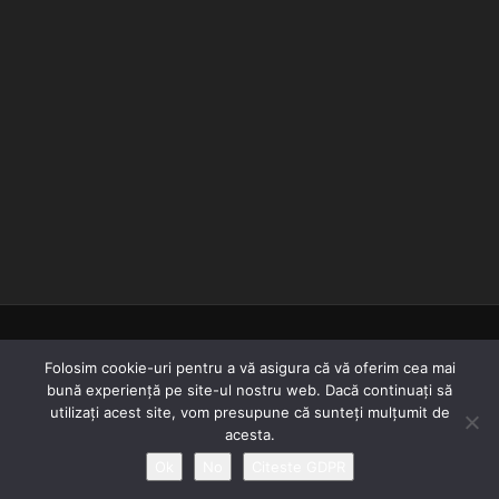
© 2018-2022
Folosim cookie-uri pentru a vă asigura că vă oferim cea mai
bună experiență pe site-ul nostru web. Dacă continuați să
utilizați acest site, vom presupune că sunteți mulțumit de
Tutorialusor.ro
acesta.
Ok
No
Citeste GDPR