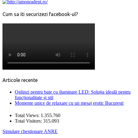
Cum sa iti securizezi facebook-ul?
Articole recente
Oglinzi pentru baie cu iluminare LED: Soluția ideală pentru
funcționalitate și stil
Momente unice de relaxare cu un mesaj erotic Bucuresti
Total Views:
1.355.760
Total Visitors:
315.093
Simulare chestionare ANRE