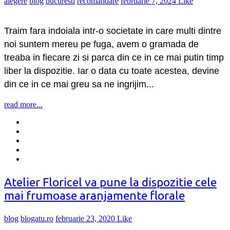
alegere
blog
bucuresti
recomandare
februarie 7, 2024
Like
Traim fara indoiala intr-o societate in care multi dintre
noi suntem mereu pe fuga, avem o gramada de
treaba in fiecare zi si parca din ce in ce mai putin timp
liber la dispozitie. Iar o data cu toate acestea, devine
din ce in ce mai greu sa ne ingrijim...
read more...
Atelier Floricel va pune la dispozitie cele
mai frumoase aranjamente florale
blog
blogatu.ro
februarie 23, 2020
Like