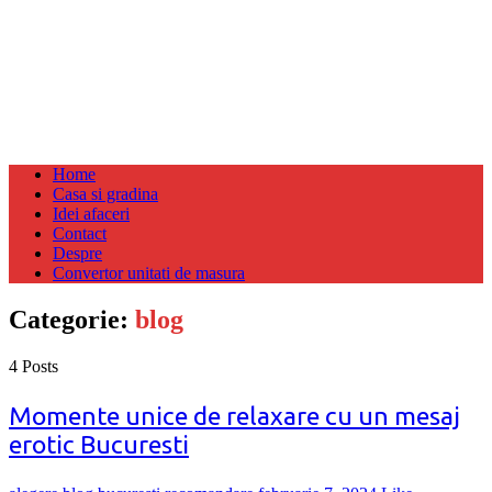
Home
Casa si gradina
Idei afaceri
Contact
Despre
Convertor unitati de masura
Categorie:
blog
4 Posts
Momente unice de relaxare cu un mesaj
erotic Bucuresti