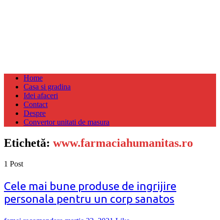
Home
Casa si gradina
Idei afaceri
Contact
Despre
Convertor unitati de masura
Etichetă:
www.farmaciahumanitas.ro
1 Post
Cele mai bune produse de ingrijire
personala pentru un corp sanatos