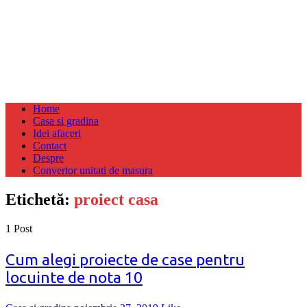
Home
Casa si gradina
Idei afaceri
Contact
Despre
Convertor unitati de masura
Etichetă:
proiect casa
1 Post
Cum alegi proiecte de case pentru
locuinte de nota 10