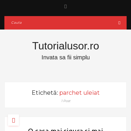
Tutorialusor.ro
Invata sa fii simplu
Etichetă:
parchet uleiat
1 Post
O casa mai sigura si mai