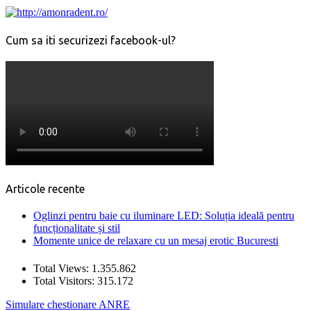
Cum sa iti securizezi facebook-ul?
Articole recente
Oglinzi pentru baie cu iluminare LED: Soluția ideală pentru
funcționalitate și stil
Momente unice de relaxare cu un mesaj erotic Bucuresti
Total Views:
1.355.862
Total Visitors:
315.172
Simulare chestionare ANRE