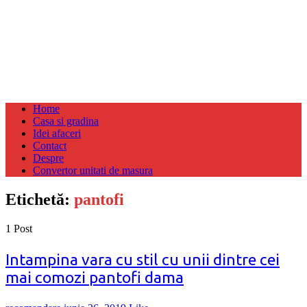
Home
Casa si gradina
Idei afaceri
Contact
Despre
Convertor unitati de masura
Etichetă:
pantofi
1 Post
Intampina vara cu stil cu unii dintre cei
mai comozi pantofi dama