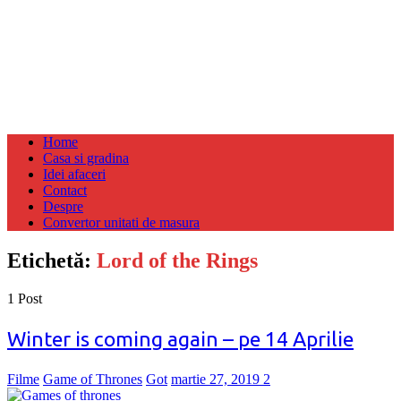
Home
Casa si gradina
Idei afaceri
Contact
Despre
Convertor unitati de masura
Etichetă:
Lord of the Rings
1 Post
Winter is coming again – pe 14 Aprilie
Filme
Game of Thrones
Got
martie 27, 2019
2