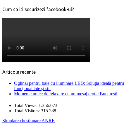
Cum sa iti securizezi facebook-ul?
Articole recente
Oglinzi pentru baie cu iluminare LED: Soluția ideală pentru
funcționalitate și stil
Momente unice de relaxare cu un mesaj erotic Bucuresti
Total Views:
1.356.073
Total Visitors:
315.288
Simulare chestionare ANRE