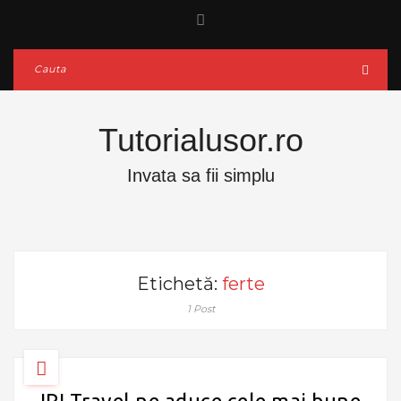
Tutorialusor.ro
Invata sa fii simplu
Etichetă:
ferte
1 Post
IRI Travel ne aduce cele mai bune