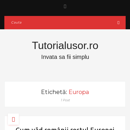
Tutorialusor.ro
Invata sa fii simplu
Etichetă:
Europa
1 Post
Cum văd românii restul Europei