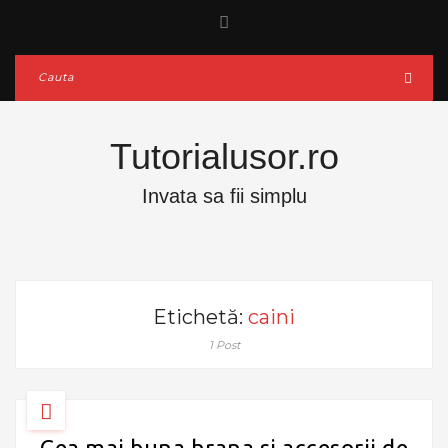
Tutorialusor.ro
Invata sa fii simplu
Etichetă:
caini
1 Post
Cea mai buna hrana si accesorii de