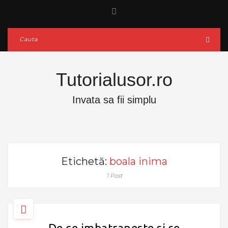
Tutorialusor.ro
Invata sa fii simplu
Etichetă:
boala inima
1 Post
De ce imbatraneste si se