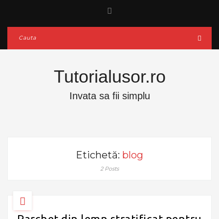
Tutorialusor.ro
Invata sa fii simplu
Etichetă:
blog
2 Posts
Parchet din lemn stratificat pentru